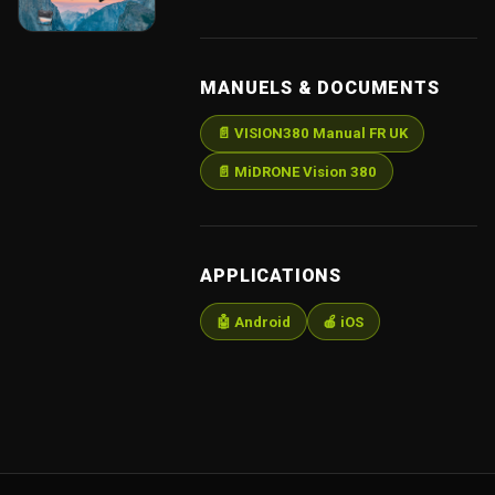
MANUELS & DOCUMENTS
📄 VISION380 Manual FR UK
📄 MiDRONE Vision 380
APPLICATIONS
🤖 Android
🍎 iOS